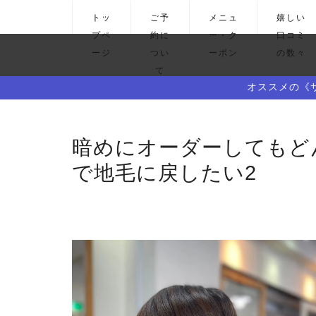
トッ
ご予
メニュ
嬉しい
プペ
約に
ー・ク
口コミ
ージ
つい
ーポン
の数々
て
オススメの《
暗めにオーダーしてもと
で地毛に戻したい2