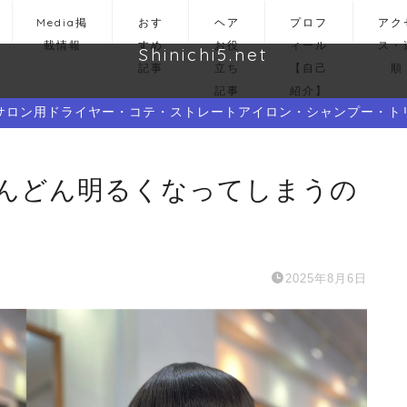
Media掲
おす
ヘア
プロフ
アク
載情報
すめ
お役
ィール
ス・
Shinichi5.net
記事
立ち
【自己
順
記事
紹介】
サロン用ドライヤー・コテ・ストレートアイロン・シャンプー・ト
゙んどん明るくなってしまうの
2025年8月6日