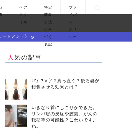
セ
ヘア
特定
プラ
道
スタ
商取
イバ
イル
引法
シー
に基
ポリ
リートメント》
づく
シー
表記
人気の記事
U字？V字？真っ直ぐ？後ろ姿が
錯覚させる効果とは？
いきなり首にしこりができた。
リンパ腺の炎症や腫瘍、がんの
転移等の可能性？こわいですよ
ね。