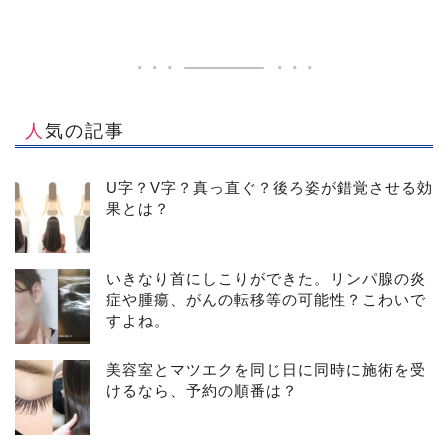
人気の記事
U字？V字？真っ直ぐ？後ろ姿が錯覚させる効
果とは？
いきなり首にしこりができた。リンパ腺の炎
症や腫瘍、がんの転移等の可能性？こわいで
すよね。
美容室とマツエクを同じ日に同時に施術を受
けるなら、予約の順番は？