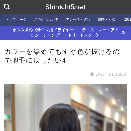
Shinichi5.net
トップページ
ご予約について
アクセス・道順
質問・相談
【20
オススメの《サロン用ドライヤー・コテ・ストレートアイ
ロン・シャンプー・トリートメント》
カラーを染めてもすぐ色が抜けるの
で地毛に戻したい4
2025年11月28日