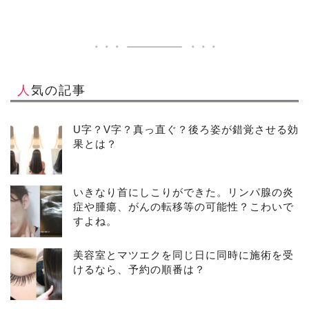
人気の記事
U字？V字？真っ直ぐ？後ろ姿が錯覚させる効
果とは？
いきなり首にしこりができた。リンパ腺の炎
症や腫瘍、がんの転移等の可能性？こわいで
すよね。
美容室とマツエクを同じ日に同時に施術を受
けるなら、予約の順番は？