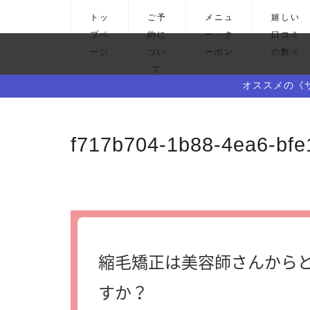
トッ
ご予
メニュ
嬉しい
プペ
約に
ー・ク
口コミ
ージ
つい
ーポン
の数々
て
オススメの《
f717b704-1b88-4ea6-bf