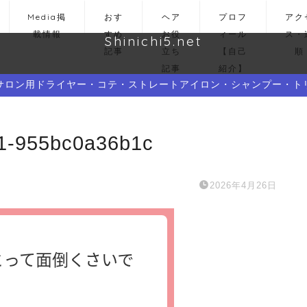
Media掲
おす
ヘア
プロフ
アク
載情報
すめ
お役
ィール
ス・
Shinichi5.net
記事
立ち
【自己
順
記事
紹介】
サロン用ドライヤー・コテ・ストレートアイロン・シャンプー・ト
e1-955bc0a36b1c
2026年4月26日