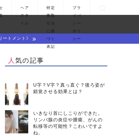
セ
ヘア
特定
プラ
道
スタ
商取
イバ
イル
引法
シー
に基
ポリ
リートメント》
づく
シー
表記
人気の記事
U字？V字？真っ直ぐ？後ろ姿が
錯覚させる効果とは？
いきなり首にしこりができた。
リンパ腺の炎症や腫瘍、がんの
転移等の可能性？こわいですよ
ね。