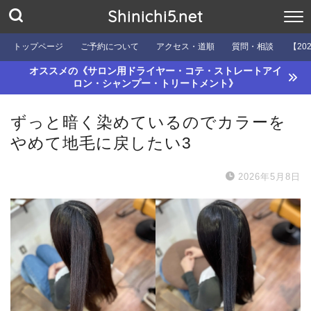
Shinichi5.net
トップページ
ご予約について
アクセス・道順
質問・相談
【20
オススメの《サロン用ドライヤー・コテ・ストレートアイ
ロン・シャンプー・トリートメント》
ずっと暗く染めているのでカラーを
やめて地毛に戻したい3
2026年5月8日