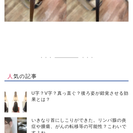
人気の記事
U字？V字？真っ直ぐ？後ろ姿が錯覚させる効
果とは？
いきなり首にしこりができた。リンパ腺の炎
症や腫瘍、がんの転移等の可能性？こわいで
すよね。