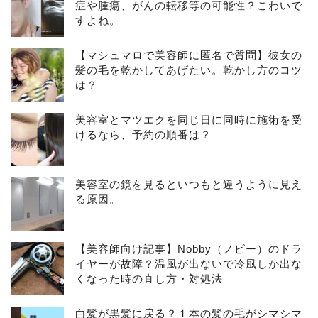
症や腫瘍、がんの転移等の可能性？こわいで
すよね。
【マシュマロで美容師に匿名で質問】彼女の
髪の毛を乾かしてあげたい。乾かし方のコツ
は？
美容室とマツエクを同じ日に同時に施術を受
けるなら、予約の順番は？
美容室の鏡を見るといつもと違うように見え
る原因。
【美容師向け記事】Nobby（ノビー）のドラ
イヤーが故障？温風が出ないで冷風しか出な
くなった時の直し方・対処法
白髪が黒髪に戻る？１本の髪の毛がシマシマ