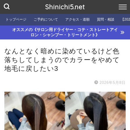
Shinichi5.net
トップページ
ご予約について
アクセス・道順
質問・相談
【20
オススメの《サロン用ドライヤー・コテ・ストレートアイ
ロン・シャンプー・トリートメント》
なんとなく暗めに染めているけど色
落ちしてしまうのでカラーをやめて
地毛に戻したい3
2026年5月8日