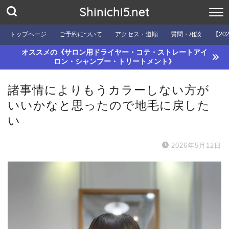
Shinichi5.net
トップページ
ご予約について
アクセス・道順
質問・相談
【20
オススメの《サロン用ドライヤー・コテ・ストレートアイ
ロン・シャンプー・トリートメント》
諸事情によりもうカラーしない方が
いいかなと思ったので地毛に戻した
い
2026年5月12日