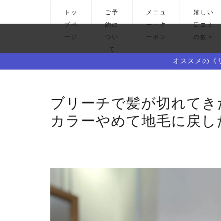
トッ
ご予
メニュ
嬉しい
プペ
約に
ー・ク
口コミ
ージ
つい
ーポン
の数々
て
オススメの《
ブリーチで髪が切れて
カラーやめて地毛に戻し