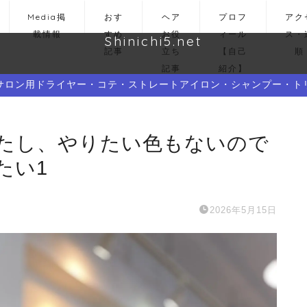
Media掲
おす
ヘア
プロフ
アク
載情報
すめ
お役
ィール
ス・
Shinichi5.net
記事
立ち
【自己
順
記事
紹介】
サロン用ドライヤー・コテ・ストレートアイロン・シャンプー・ト
きたし、やりたい色もないので
たい1
2026年5月15日