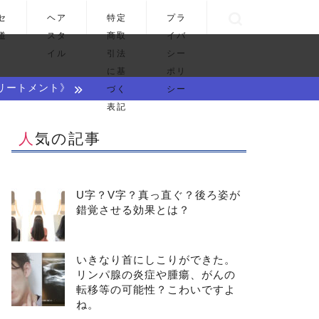
セ
ヘア
特定
プラ
道
スタ
商取
イバ
イル
引法
シー
に基
ポリ
リートメント》
づく
シー
表記
人気の記事
U字？V字？真っ直ぐ？後ろ姿が
錯覚させる効果とは？
いきなり首にしこりができた。
リンパ腺の炎症や腫瘍、がんの
転移等の可能性？こわいですよ
ね。