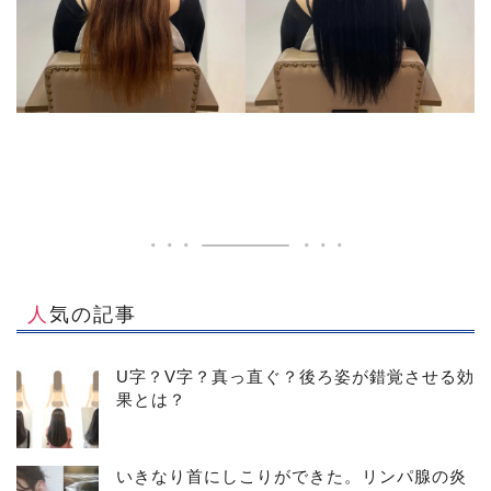
人気の記事
U字？V字？真っ直ぐ？後ろ姿が錯覚させる効
果とは？
いきなり首にしこりができた。リンパ腺の炎