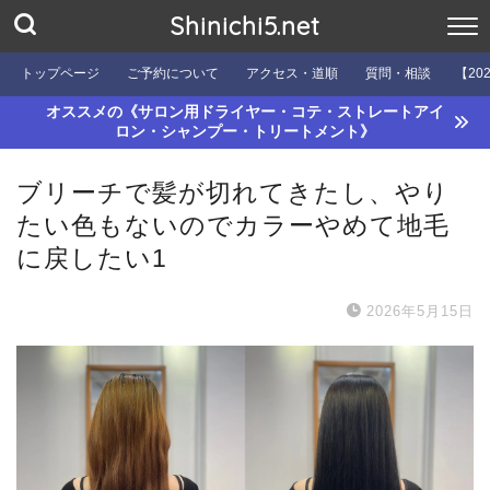
Shinichi5.net
トップページ
ご予約について
アクセス・道順
質問・相談
【20
オススメの《サロン用ドライヤー・コテ・ストレートアイ
ロン・シャンプー・トリートメント》
ブリーチで髪が切れてきたし、やり
たい色もないのでカラーやめて地毛
に戻したい1
2026年5月15日