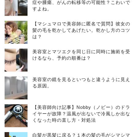
症や腫瘍、がんの転移等の可能性？こわいで
すよね。
【マシュマロで美容師に匿名で質問】彼女の
髪の毛を乾かしてあげたい。乾かし方のコツ
は？
美容室とマツエクを同じ日に同時に施術を受
けるなら、予約の順番は？
美容室の鏡を見るといつもと違うように見え
る原因。
【美容師向け記事】Nobby（ノビー）のドラ
イヤーが故障？温風が出ないで冷風しか出な
くなった時の直し方・対処法
白髪が黒髪に戻る？１本の髪の毛がシマシマ