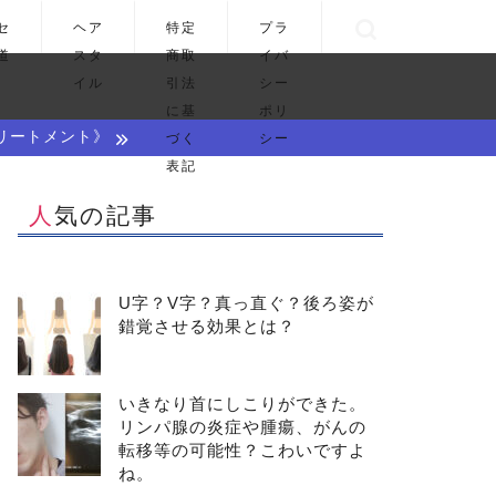
セ
ヘア
特定
プラ
道
スタ
商取
イバ
イル
引法
シー
に基
ポリ
リートメント》
づく
シー
表記
人気の記事
U字？V字？真っ直ぐ？後ろ姿が
錯覚させる効果とは？
いきなり首にしこりができた。
リンパ腺の炎症や腫瘍、がんの
転移等の可能性？こわいですよ
ね。