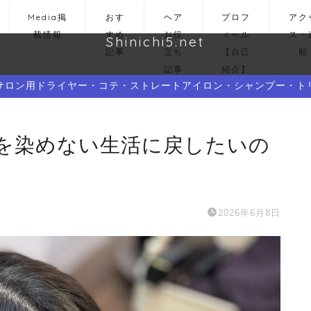
Media掲
おす
ヘア
プロフ
アク
載情報
すめ
お役
ィール
ス・
Shinichi5.net
記事
立ち
【自己
順
記事
紹介】
サロン用ドライヤー・コテ・ストレートアイロン・シャンプー・ト
ーを染めない生活に戻したいの
2026年6月8日