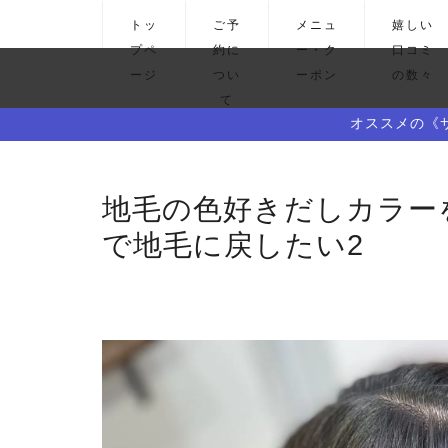
トッ
ご予
メニュ
嬉しい
プペ
約に
ー・ク
口コミ
ージ
つい
ーポン
の数々
て
オススメの《
地毛の色好きだしカラ
で地毛に戻したい2