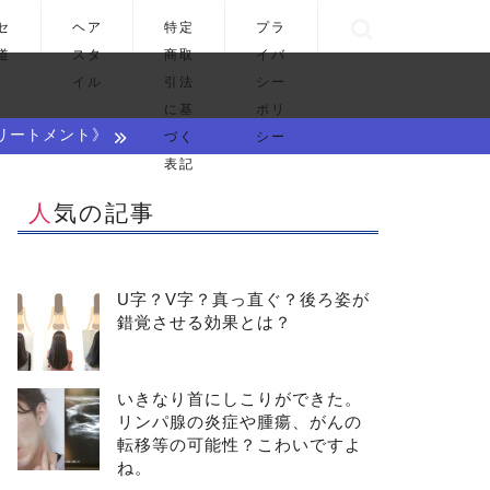
セ
ヘア
特定
プラ
道
スタ
商取
イバ
イル
引法
シー
に基
ポリ
リートメント》
づく
シー
表記
人気の記事
U字？V字？真っ直ぐ？後ろ姿が
錯覚させる効果とは？
いきなり首にしこりができた。
リンパ腺の炎症や腫瘍、がんの
転移等の可能性？こわいですよ
ね。