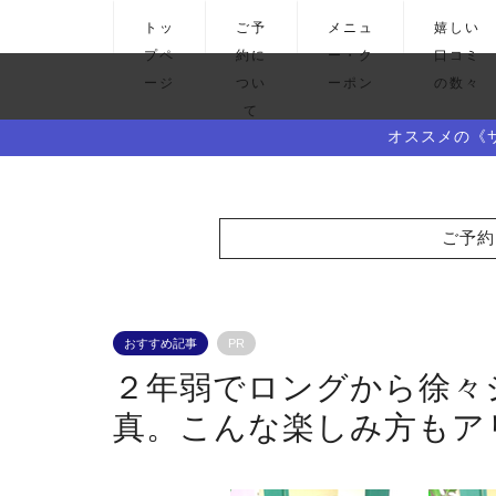
トッ
ご予
メニュ
嬉しい
プペ
約に
ー・ク
口コミ
ージ
つい
ーポン
の数々
て
オススメの《
ご予約
おすすめ記事
PR
２年弱でロングから徐々
真。こんな楽しみ方もア