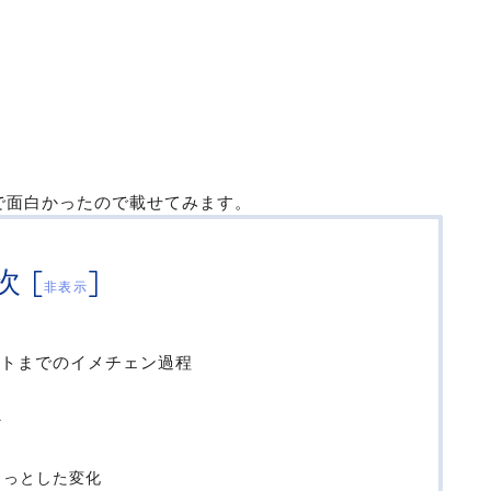
で面白かったので載せてみます。
次
[
]
非表示
ートまでのイメチェン過程
マ
ょっとした変化