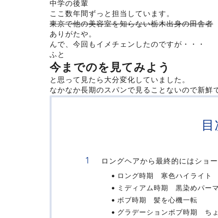
中学の後輩
ここ数年間ずっと担当しています。
東京で他の美容室を知らない栃木出身の田舎者
ありがたや。
んで、今回もイメチェンしたのですが・・・
ふと
今までのを見てみよう
と思って見たら大分変化していました。
なかなか長期のスパンで見ることないので新鮮
目
ロングヘアから最終的にはショ
ロング時期 寒色ハイライト
ミディアム時期 黒染めパー
ボブ時期 髪を心機一転
グラデーションボブ時期 ち