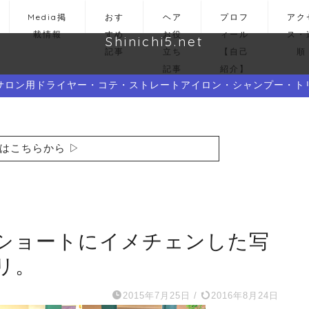
Media掲
おす
ヘア
プロフ
アク
載情報
すめ
お役
ィール
ス・
Shinichi5.net
記事
立ち
【自己
順
記事
紹介】
サロン用ドライヤー・コテ・ストレートアイロン・シャンプー・ト
はこちらから ▷
ショートにイメチェンした写
リ。
2015年7月25日
/
2016年8月24日