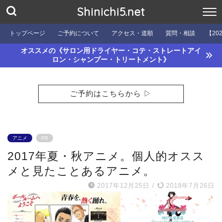
Shinichi5.net
トップページ
ご予約について
アクセス・道順
質問・相談
【20
オススメの《サロン用ドライヤー・コテ・ストレートアイ
ロン・シャンプー・トリートメント》
ご予約はこちらから ▷
アニメ
PR
2017年夏・秋アニメ。個人的オスス
メと見たことあるアニメ。
2017年12月25日
/
2018年7月26日