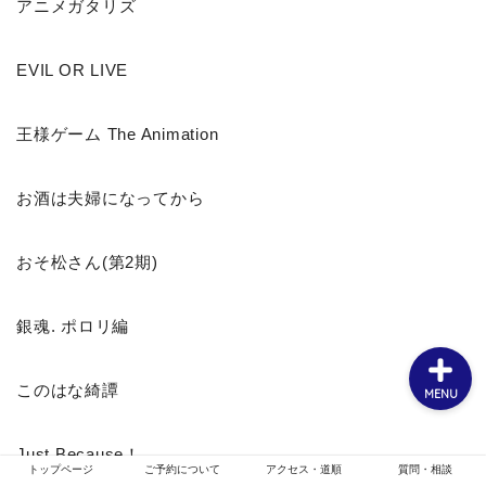
アニメガタリズ
EVIL OR LIVE
ホーム
王様ゲーム The Animation
お客様スタイル
お酒は夫婦になってから
ご予約について
おそ松さん(第2期)
メニュー・クーポン
銀魂. ポロリ編
このはな綺譚
MENU
Just Because！
トップページ
ご予約について
アクセス・道順
質問・相談