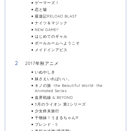
ゲーマーズ！
恋と嘘
最遊記RELOAD BLAST
ナイツ＆マジック
NEW GAME!!
はじめてのギャル
ボールルームへようこそ
メイドインアビス
2017年秋アニメ
いぬやしき
妹さえいればいい。
キノの旅 -the Beautiful World- the
Animated Series
血界戦線 & BEYOND
3月のライオン 第2シリーズ
少女終末旅行
干物妹！うまるちゃんR
ブレンド・S
鬼灯の冷徹(第弐期)