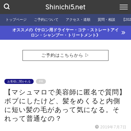
Shinichi5.net
トップページ
ご予約について
アクセス・道順
質問・相談
【20
オススメの《サロン用ドライヤー・コテ・ストレートアイ
ロン・シャンプー・トリートメント》
ご予約はこちらから ▷
お客様に聞かれる
PR
【マシュマロで美容師に匿名で質問】
ボブにしたけど、髪をめくると内側
に短い髪の毛があって気になる。そ
れって普通なの？
2019年7月7日