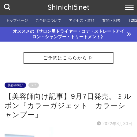
Shinichi5.net
トップページ
ご予約について
アクセス・道順
質問・相談
【20
オススメの《サロン用ドライヤー・コテ・ストレートアイ
ロン・シャンプー・トリートメント》
ご予約はこちらから ▷
美容師向け
PR
【美容師向け記事】9月7日発売。ミル
ボン『カラーガジェット カラーシ
ャンプー』
2022年8月30日