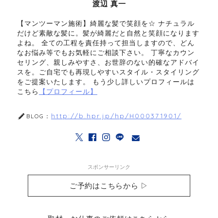
渡辺 真一
【マンツーマン施術】綺麗な髪で笑顔を☆ ナチュラル
だけど素敵な髪に。髪が綺麗だと自然と笑顔になります
よね。 全ての工程を責任持って担当しますので、どん
なお悩み等でもお気軽にご相談下さい。 丁寧なカウン
セリング、親しみやすさ、お世辞のない的確なアドバイ
スを。ご自宅でも再現しやすいスタイル・スタイリング
をご提案いたします。 もう少し詳しいプロフィールは
こちら
【プロフィール】
http://b.hpr.jp/hp/H000371901/
BLOG：
スポンサーリンク
ご予約はこちらから ▷