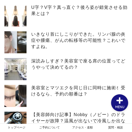
U字？V字？真っ直ぐ？後ろ姿が錯覚させる効
果とは？
ホーム
いきなり首にしこりができた。リンパ腺の炎
お客様スタイル
症や腫瘍、がんの転移等の可能性？こわいで
すよね。
ご予約について
深読みしすぎ？美容室で座る席の位置ってど
うやって決めてるの？
メニュー・クーポン
美容室とマツエクを同じ日に同時に施術を受
けるなら、予約の順番は？
MENU
【美容師向け記事】Nobby（ノビー）のドラ
イヤーが故障？温風が出ないで冷風しか出な
くなった時の直し方・対処法
トップページ
ご予約について
アクセス・道順
質問・相談