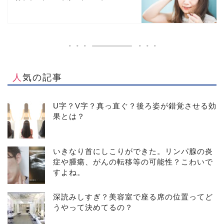
人気の記事
U字？V字？真っ直ぐ？後ろ姿が錯覚させる効
果とは？
いきなり首にしこりができた。リンパ腺の炎
症や腫瘍、がんの転移等の可能性？こわいで
すよね。
深読みしすぎ？美容室で座る席の位置ってど
うやって決めてるの？