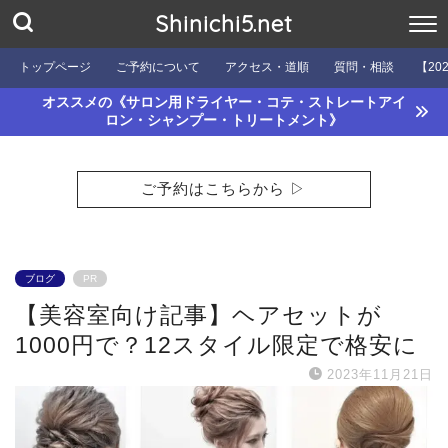
Shinichi5.net
トップページ
ご予約について
アクセス・道順
質問・相談
【20
オススメの《サロン用ドライヤー・コテ・ストレートアイ
ロン・シャンプー・トリートメント》
ご予約はこちらから ▷
ブログ
PR
【美容室向け記事】ヘアセットが
1000円で？12スタイル限定で格安に
2023年11月21日