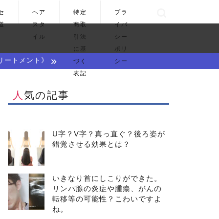
セ
ヘア
特定
プラ
道
スタ
商取
イバ
イル
引法
シー
に基
ポリ
リートメント》
づく
シー
表記
人気の記事
U字？V字？真っ直ぐ？後ろ姿が
錯覚させる効果とは？
いきなり首にしこりができた。
リンパ腺の炎症や腫瘍、がんの
転移等の可能性？こわいですよ
ね。