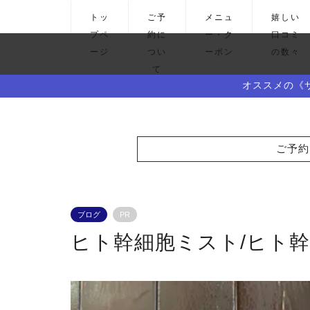
トッ
ご予
メニュ
嬉しい
プペ
約に
ー・ク
口コミ
ージ
つい
ーポン
の数々
て
オススメの《
ご予約
ブログ
PR
ヒト幹細胞ミスト/ヒト