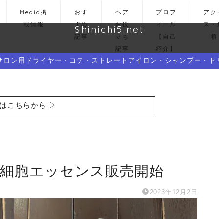
Media掲
おす
ヘア
プロフ
アク
載情報
すめ
お役
ィール
ス・
Shinichi5.net
記事
立ち
【自己
順
記事
紹介】
サロン用ドライヤー・コテ・ストレートアイロン・シャンプー・ト
はこちらから ▷
幹細胞エッセンス販売開始
2023年12月2日