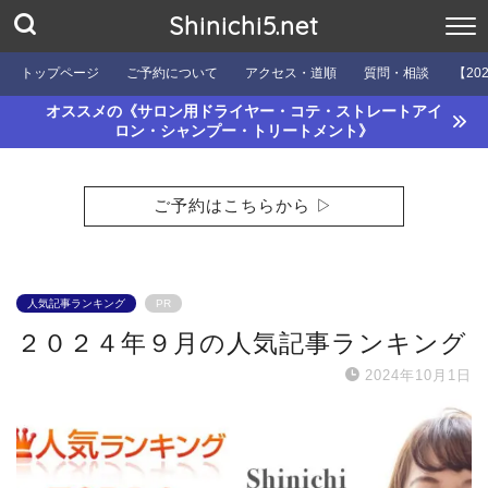
Shinichi5.net
トップページ
ご予約について
アクセス・道順
質問・相談
【20
オススメの《サロン用ドライヤー・コテ・ストレートアイ
ロン・シャンプー・トリートメント》
ご予約はこちらから ▷
人気記事ランキング
PR
２０２４年９月の人気記事ランキング
2024年10月1日