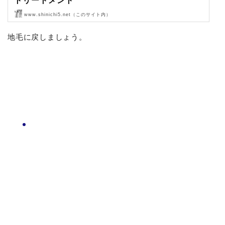
トリートメント
www.shinichi5.net（このサイト内）
ブログを見てご来店頂きました〜！
地毛に戻しましょう。
ありがとうございます！
では、ご来店です。
ビフォア〜カウンセリング〜
…