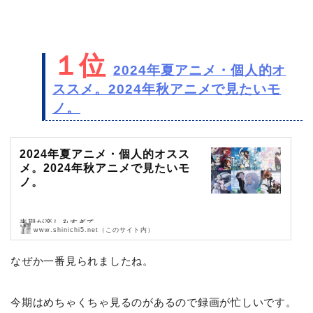
１位
2024年夏アニメ・個人的オ
ススメ。2024年秋アニメで見たいモ
ノ。
2024年夏アニメ・個人的オスス
メ。2024年秋アニメで見たいモ
ノ。
来期が楽しみすぎて。
www.shinichi5.net（このサイト内）
今期より来期ですね。
なぜか一番見られましたね。
いっぱい録画しないといけません。
今期はめちゃくちゃ見るのがあるので録画が忙しいです。