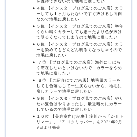
を維持できないので地毛に戻したい
４位 【インスタ・ブログ見てのご来店】カラ
ーしても１ヶ月もたないですぐ抜けるし面倒
なので地毛に戻したい
５位 【インスタ・ブログ見てのご来店】半年
くらい暗くカラーしても思ったより色が抜け
て明るくなってしまうので地毛に戻したい
６位 【インスタ・ブログ見てのご来店】カラ
ーを染めてもどんどん明るくなっちゃうので
地毛に戻したい
７位 【ブログ見てのご来店】海外にしばら
く滞在しないといけないので、カラーをやめ
て地毛に戻したい
８位 【ご紹介にてご来店】地毛風カラーを
しても色落ちして一生戻らないから、地毛に
戻しカラーで地毛に戻したい
９位 【インスタ・ブログ見てのご来店】やり
たい髪色はやりきったし、最近暗めにカラー
しているので地毛に戻したい
１０位 【美容室向け記事】滝川から「Z-Ⅱト
リマー」、「Z-Ⅱクリッパー」を2024年9月
9日より発売