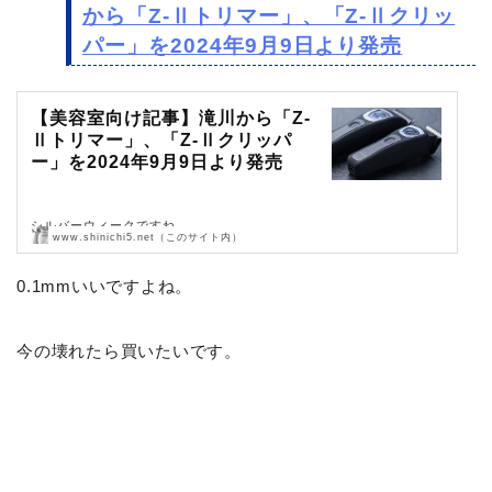
から「Z-Ⅱトリマー」、「Z-Ⅱクリッ
パー」を2024年9月9日より発売
【美容室向け記事】滝川から「Z-
Ⅱトリマー」、「Z-Ⅱクリッパ
ー」を2024年9月9日より発売
シルバーウィークですね。
www.shinichi5.net（このサイト内）
来週も３連休です。
0.1mmいいですよね。
さて、火曜日なのでいきましょう。
今の壊れたら買いたいです。
滝川から「Z-Ⅱトリマー」、「…