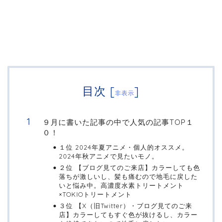
目次
[
]
非表示
９月に書いた記事の中で人気の記事TOP１
０！
１位 2024年夏アニメ・個人的オススメ。
2024年秋アニメで見たいモノ。
２位 【ブログ見てのご来店】カラーしても色
落ちが激しいし、髪も痛むので地毛に戻した
いと悩み中。高濃度水素トリートメント
×TOKIOトリートメント
３位 【X（旧Twitter）・ブログ見てのご来
店】カラーしてもすぐ色が抜けるし、カラー