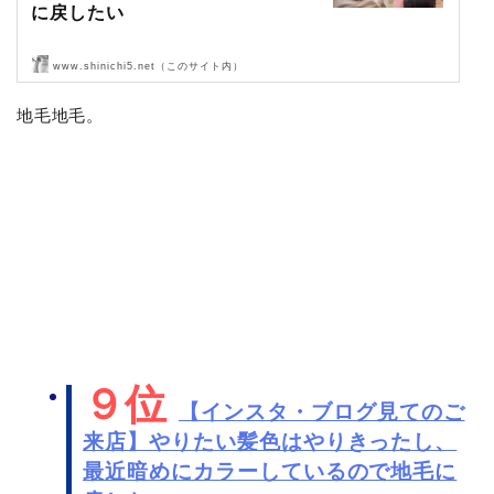
に戻したい
www.shinichi5.net（このサイト内）
ご紹介にてご来店頂きました〜！
地毛地毛。
ありがとうございます！
では、ご来店です。
ビフォア〜カウンセリング〜
髪…
９位
【インスタ・ブログ見てのご
来店】やりたい髪色はやりきったし、
最近暗めにカラーしているので地毛に