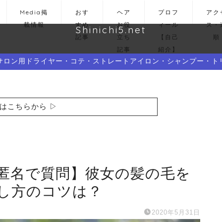
Media掲
おす
ヘア
プロフ
アク
載情報
すめ
お役
ィール
ス・
Shinichi5.net
記事
立ち
【自己
順
記事
紹介】
サロン用ドライヤー・コテ・ストレートアイロン・シャンプー・ト
はこちらから ▷
匿名で質問】彼女の髪の毛を
し方のコツは？
2020年5月31日