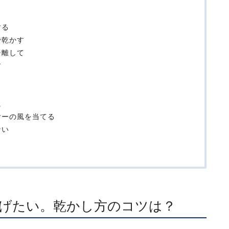
する
で乾かす
チ離して
す
に
ヤーの風を当てる
ない
げたい。乾かし方のコツは？