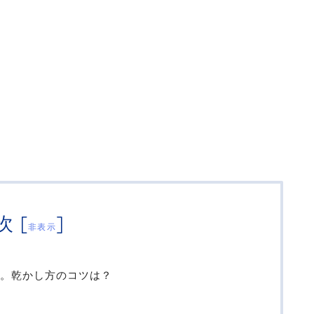
次
[
]
非表示
。乾かし方のコツは？