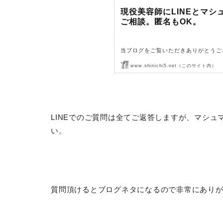
現役美容師にLINEとマシ
ご相談。匿名もOK。
当ブログをご覧いただきありがとうご
www.shinichi5.net（このサイト内）
当ブログでは無料でご質問・ご相談を
質問・相談をして、ご…
LINEでのご質問は全てご返答しますが、マシ
い。
質問頂けるとブログネタになるので非常にあり