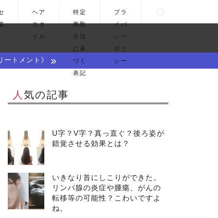
セ
ヘア
特定
プラ
道
スタ
商取
イバ
イル
引法
シー
に基
ポリ
リートメント》
づく
シー
表記
人気の記事
U字？V字？真っ直ぐ？後ろ姿が
錯覚させる効果とは？
いきなり首にしこりができた。
リンパ腺の炎症や腫瘍、がんの
転移等の可能性？こわいですよ
ね。