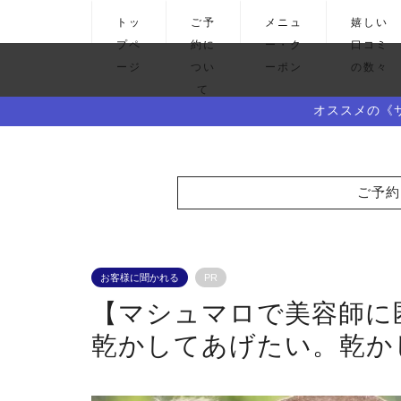
トッ
ご予
メニュ
嬉しい
プペ
約に
ー・ク
口コミ
ージ
つい
ーポン
の数々
て
オススメの《
ご予約
お客様に聞かれる
PR
【マシュマロで美容師に
乾かしてあげたい。乾か