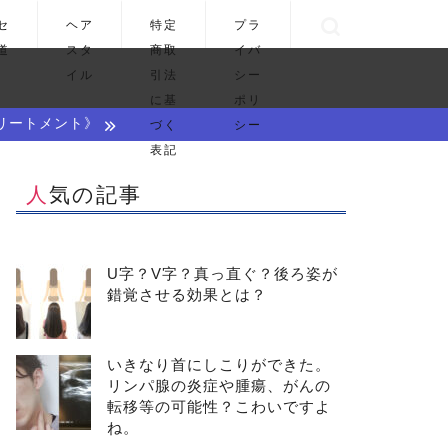
セ
ヘア
特定
プラ
道
スタ
商取
イバ
イル
引法
シー
に基
ポリ
リートメント》
づく
シー
表記
人気の記事
U字？V字？真っ直ぐ？後ろ姿が
錯覚させる効果とは？
いきなり首にしこりができた。
リンパ腺の炎症や腫瘍、がんの
転移等の可能性？こわいですよ
ね。