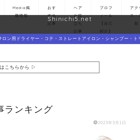
Media掲
おす
ヘア
プロフ
アク
載情報
すめ
お役
ィール
ス・
Shinichi5.net
記事
立ち
【自己
順
記事
紹介】
サロン用ドライヤー・コテ・ストレートアイロン・シャンプー・ト
はこちらから ▷
事ランキング
2023年3月1日