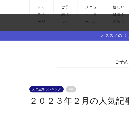
トッ
ご予
メニュ
嬉しい
プペ
約に
ー・ク
口コミ
ージ
つい
ーポン
の数々
て
オススメの《
ご予約
人気記事ランキング
PR
２０２３年２月の人気記