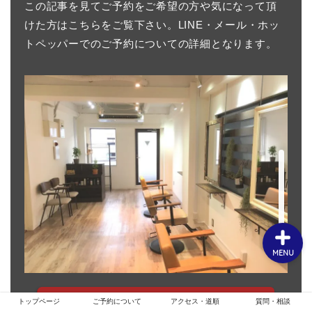
この記事を見てご予約をご希望の方や気になって頂
けた方はこちらをご覧下さい。LINE・メール・ホッ
トペッパーでのご予約についての詳細となります。
ホーム
お客様スタイル
ご予約について
メニュー・クーポン
MENU
ご予約についての詳細
トップページ
ご予約について
アクセス・道順
質問・相談