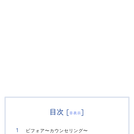
目次
[
]
非表示
ビフォア〜カウンセリング〜