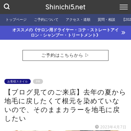
Shinichi5.net
トップページ
ご予約について
アクセス・道順
質問・相談
【20
オススメの《サロン用ドライヤー・コテ・ストレートアイ
ロン・シャンプー・トリートメント》
ご予約はこちらから ▷
お客様スタイル
PR
【ブログ見てのご来店】去年の夏から
地毛に戻したくて根元を染めていな
いので、そのままカラーを地毛に戻
したい
2023年4月7日