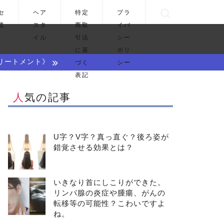
セ
ヘア
特定
プラ
道
スタ
商取
イバ
イル
引法
シー
に基
ポリ
リートメント》
づく
シー
表記
人気の記事
U字？V字？真っ直ぐ？後ろ姿が
錯覚させる効果とは？
いきなり首にしこりができた。
リンパ腺の炎症や腫瘍、がんの
転移等の可能性？こわいですよ
ね。