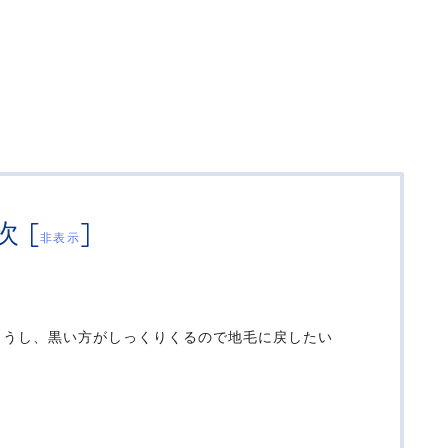
次
[
]
非表示
まうし、黒い方がしっくりくるので地毛に戻したい