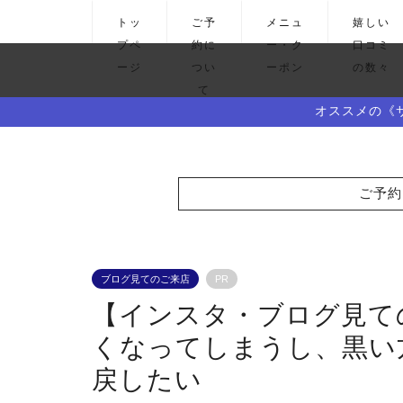
トッ
ご予
メニュ
嬉しい
プペ
約に
ー・ク
口コミ
ージ
つい
ーポン
の数々
て
オススメの《
ご予約
ブログ見てのご来店
PR
【インスタ・ブログ見て
くなってしまうし、黒い
戻したい