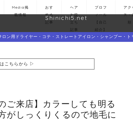
Media掲
おす
ヘア
プロフ
アク
載情報
すめ
お役
ィール
ス・
Shinichi5.net
記事
立ち
【自己
順
記事
紹介】
サロン用ドライヤー・コテ・ストレートアイロン・シャンプー・ト
はこちらから ▷
のご来店】カラーしても明る
方がしっくりくるので地毛に