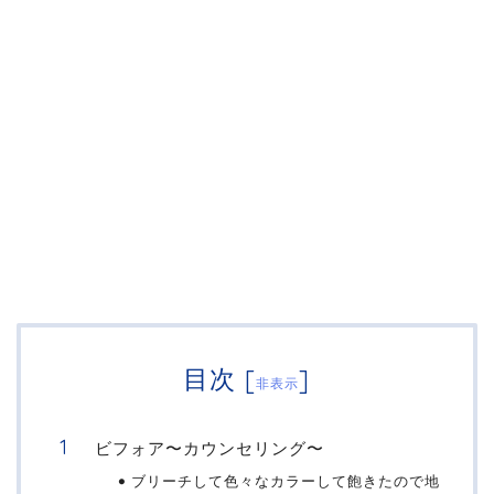
目次
[
]
非表示
ビフォア〜カウンセリング〜
ブリーチして色々なカラーして飽きたので地