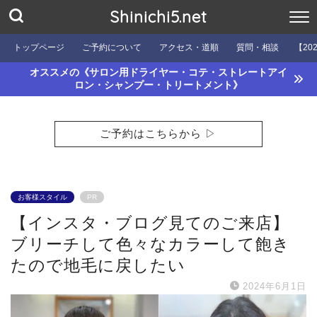
Shinichi5.net
トップページ
ご予約について
アクセス・道順
質問・相談
【20
オススメの《サロン用ドライヤー・コテ・ストレートアイ
ロン・シャンプー・トリートメント》
ご予約はこちらから ▷
お客様スタイル
PR
【インスタ・ブログ見てのご来店】
ブリーチして色々なカラーして飽き
たので地毛に戻したい
2024年6月1日