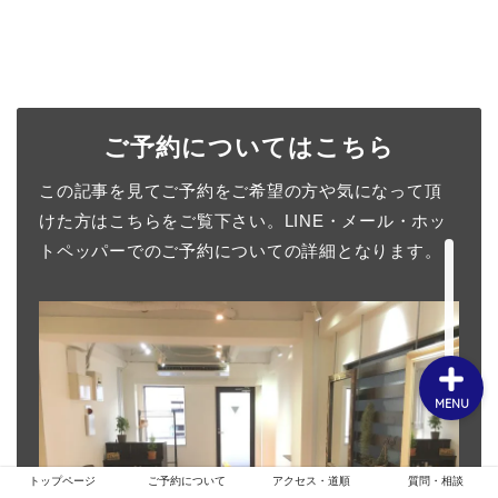
ホーム
ご予約についてはこちら
お客様スタイル
この記事を見てご予約をご希望の方や気になって頂
ご予約について
けた方はこちらをご覧下さい。LINE・メール・ホッ
トペッパーでのご予約についての詳細となります。
メニュー・クーポン
MENU
トップページ
ご予約について
アクセス・道順
質問・相談