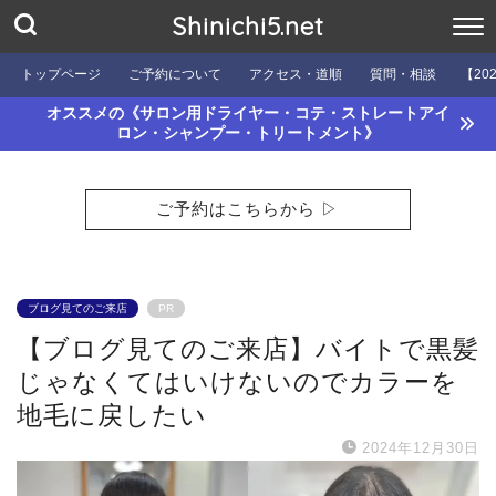
Shinichi5.net
トップページ
ご予約について
アクセス・道順
質問・相談
【20
オススメの《サロン用ドライヤー・コテ・ストレートアイ
ロン・シャンプー・トリートメント》
ご予約はこちらから ▷
ブログ見てのご来店
PR
【ブログ見てのご来店】バイトで黒髪
じゃなくてはいけないのでカラーを
地毛に戻したい
2024年12月30日