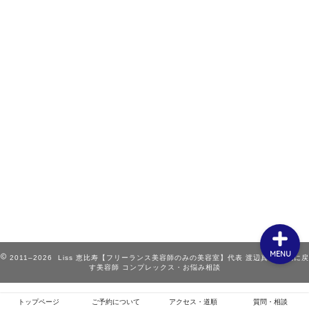
ホーム
お客様スタイル
ご予約について
メニュー・クーポン
MENU
トップページ
ご予約について
アクセス・道順
質問・相談
2011–2026 Liss 恵比寿【フリーランス美容師のみの美容室】代表 渡辺真一 地毛に戻