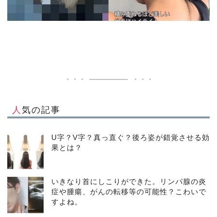
人気の記事
U字？V字？真っ直ぐ？後ろ姿が錯覚させる効
果とは？
いきなり首にしこりができた。リンパ腺の炎
症や腫瘍、がんの転移等の可能性？こわいで
すよね。