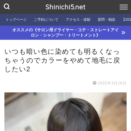
Shinichi5.net
トップページ
ご予約について
アクセス・道順
質問・相談
【20
オススメの《サロン用ドライヤー・コテ・ストレートアイ
ロン・シャンプー・トリートメント》
いつも暗い色に染めても明るくなっ
ちゃうのでカラーをやめて地毛に戻
したい2
2025年3月16日