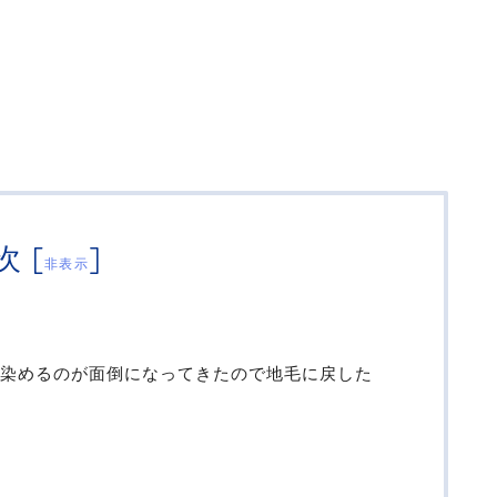
次
[
]
非表示
染めるのが面倒になってきたので地毛に戻した