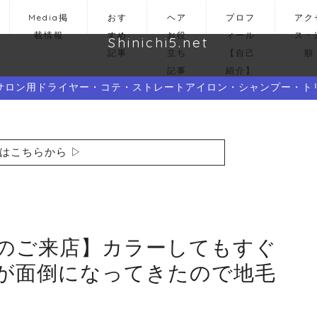
Media掲
おす
ヘア
プロフ
アク
載情報
すめ
お役
ィール
ス・
Shinichi5.net
記事
立ち
【自己
順
記事
紹介】
サロン用ドライヤー・コテ・ストレートアイロン・シャンプー・ト
はこちらから ▷
のご来店】カラーしてもすぐ
が面倒になってきたので地毛