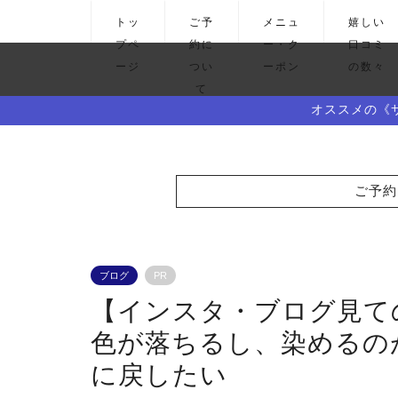
トッ
ご予
メニュ
嬉しい
プペ
約に
ー・ク
口コミ
ージ
つい
ーポン
の数々
て
オススメの《
ご予約
ブログ
PR
【インスタ・ブログ見て
色が落ちるし、染めるの
に戻したい