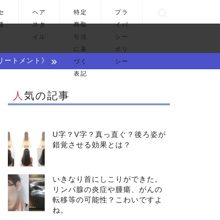
セ
ヘア
特定
プラ
道
スタ
商取
イバ
イル
引法
シー
に基
ポリ
リートメント》
づく
シー
表記
人気の記事
U字？V字？真っ直ぐ？後ろ姿が
錯覚させる効果とは？
いきなり首にしこりができた。
リンパ腺の炎症や腫瘍、がんの
転移等の可能性？こわいですよ
ね。