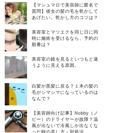
【マシュマロで美容師に匿名で
質問】彼女の髪の毛を乾かして
あげたい。乾かし方のコツは？
美容室とマツエクを同じ日に同
時に施術を受けるなら、予約の
順番は？
美容室の鏡を見るといつもと違
うように見える原因。
白髪が黒髪に戻る？１本の髪の
毛がシマシマになっているのは
なんで？
【美容師向け記事】Nobby（ノ
ビー）のドライヤーが故障？温
風が出ないで冷風しか出なくな
った時の直し方・対処法