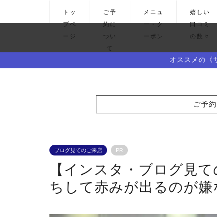
トッ
ご予
メニュ
嬉しい
プペ
約に
ー・ク
口コミ
ージ
つい
ーポン
の数々
て
オススメの《
ご予約
ブログ見てのご来店
PR
【インスタ・ブログ見て
ちして赤みが出るのが嫌