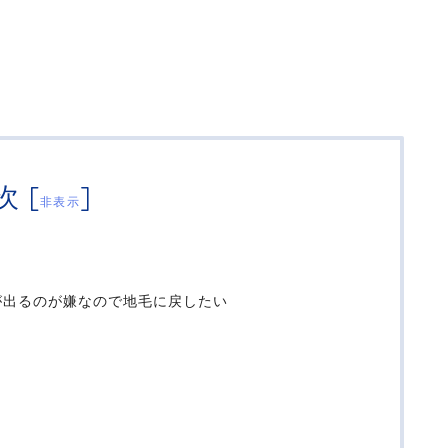
次
[
]
非表示
が出るのが嫌なので地毛に戻したい