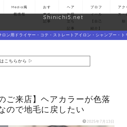
Media掲
おす
ヘア
プロフ
アク
載情報
すめ
お役
ィール
ス・
Shinichi5.net
記事
立ち
【自己
順
記事
紹介】
サロン用ドライヤー・コテ・ストレートアイロン・シャンプー・ト
はこちらから ▷
のご来店】ヘアカラーが色落
なので地毛に戻したい
2025年7月13日