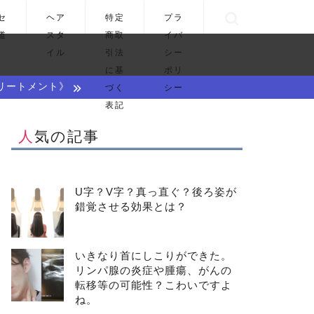
セ
ヘア
特定
プラ
道
スタ
商取
イバ
イル
引法
シー
に基
ポリ
リートメント》
づく
シー
表記
人気の記事
U字？V字？真っ直ぐ？後ろ姿が
錯覚させる効果とは？
いきなり首にしこりができた。
リンパ腺の炎症や腫瘍、がんの
転移等の可能性？こわいですよ
ね。