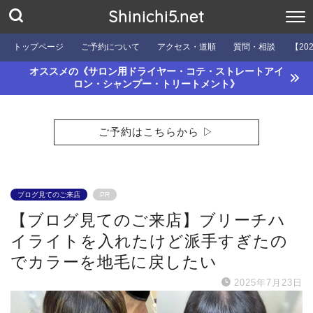
Shinichi5.net
トップページ
ご予約について
アクセス・道順
質問・相談
【20
オススメの《サロン用ドライヤー・コテ・ストレートアイ
ロン・シャンプー・トリートメント》
ご予約はこちらから ▷
ブログ見てのご来店
PR
【ブログ見てのご来店】ブリーチハ
イライトを入れたけど派手すぎたの
でカラーを地毛に戻したい
2025年7月23日