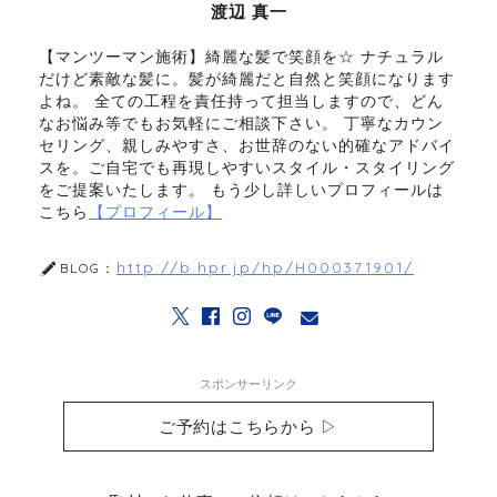
渡辺 真一
【マンツーマン施術】綺麗な髪で笑顔を☆ ナチュラル
だけど素敵な髪に。髪が綺麗だと自然と笑顔になります
よね。 全ての工程を責任持って担当しますので、どん
なお悩み等でもお気軽にご相談下さい。 丁寧なカウン
セリング、親しみやすさ、お世辞のない的確なアドバイ
スを。ご自宅でも再現しやすいスタイル・スタイリング
をご提案いたします。 もう少し詳しいプロフィールは
こちら
【プロフィール】
http://b.hpr.jp/hp/H000371901/
BLOG：
スポンサーリンク
ご予約はこちらから ▷