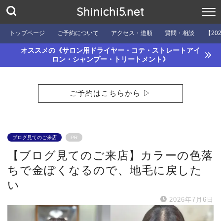
Shinichi5.net
トップページ
ご予約について
アクセス・道順
質問・相談
【20
オススメの《サロン用ドライヤー・コテ・ストレートアイ
ロン・シャンプー・トリートメント》
ご予約はこちらから ▷
ブログ見てのご来店
PR
【ブログ見てのご来店】カラーの色落
ちで金ぽくなるので、地毛に戻した
い
2026年7月6日