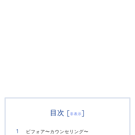
目次
[
]
非表示
ビフォア〜カウンセリング〜