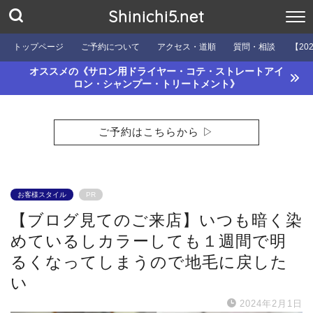
Shinichi5.net
トップページ
ご予約について
アクセス・道順
質問・相談
【20
オススメの《サロン用ドライヤー・コテ・ストレートアイ
ロン・シャンプー・トリートメント》
ご予約はこちらから ▷
お客様スタイル
PR
【ブログ見てのご来店】いつも暗く染
めているしカラーしても１週間で明
るくなってしまうので地毛に戻した
い
2024年2月1日