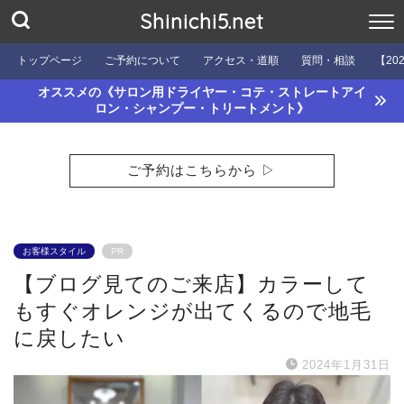
Shinichi5.net
トップページ
ご予約について
アクセス・道順
質問・相談
【20
オススメの《サロン用ドライヤー・コテ・ストレートアイ
ロン・シャンプー・トリートメント》
ご予約はこちらから ▷
お客様スタイル
PR
【ブログ見てのご来店】カラーして
もすぐオレンジが出てくるので地毛
に戻したい
2024年1月31日