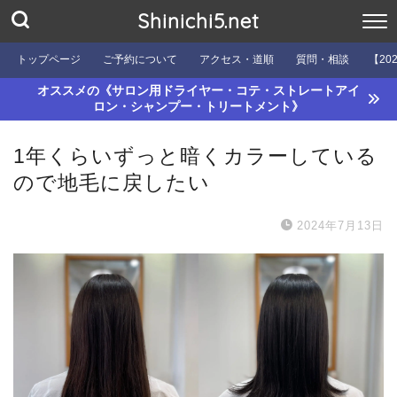
Shinichi5.net
トップページ
ご予約について
アクセス・道順
質問・相談
【20
オススメの《サロン用ドライヤー・コテ・ストレートアイ
ロン・シャンプー・トリートメント》
1年くらいずっと暗くカラーしている
ので地毛に戻したい
2024年7月13日