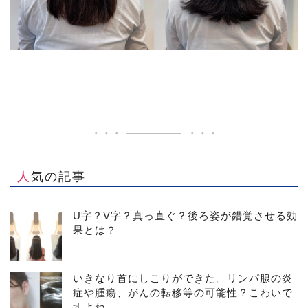
人気の記事
U字？V字？真っ直ぐ？後ろ姿が錯覚させる効
果とは？
いきなり首にしこりができた。リンパ腺の炎
症や腫瘍、がんの転移等の可能性？こわいで
すよね。