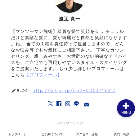
渡辺 真一
ホーム
【マンツーマン施術】綺麗な髪で笑顔を☆ ナチュラル
だけど素敵な髪に。髪が綺麗だと自然と笑顔になります
お客様スタイル
よね。 全ての工程を責任持って担当しますので、どん
なお悩み等でもお気軽にご相談下さい。 丁寧なカウン
セリング、親しみやすさ、お世辞のない的確なアドバイ
ご予約について
スを。ご自宅でも再現しやすいスタイル・スタイリング
をご提案いたします。 もう少し詳しいプロフィールは
こちら
【プロフィール】
メニュー・クーポン
http://b.hpr.jp/hp/H000371901/
BLOG：
MENU
スポンサーリンク
ご予約はこちらから ▷
トップページ
ご予約について
アクセス・道順
質問・相談