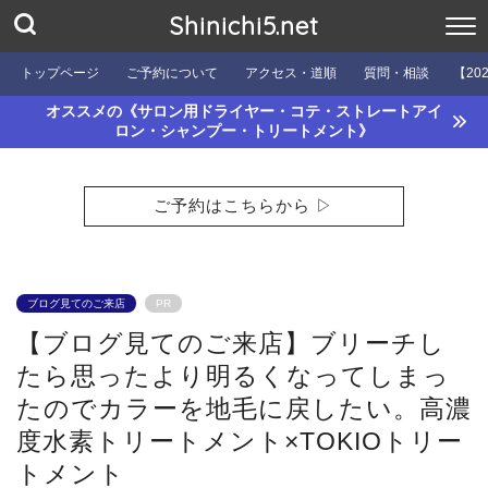
Shinichi5.net
トップページ
ご予約について
アクセス・道順
質問・相談
【20
オススメの《サロン用ドライヤー・コテ・ストレートアイ
ロン・シャンプー・トリートメント》
ご予約はこちらから ▷
ブログ見てのご来店
PR
【ブログ見てのご来店】ブリーチし
たら思ったより明るくなってしまっ
たのでカラーを地毛に戻したい。高濃
度水素トリートメント×TOKIOトリー
トメント