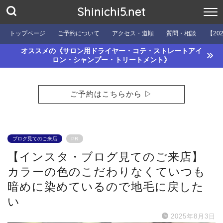
Shinichi5.net
トップページ
ご予約について
アクセス・道順
質問・相談
【20
オススメの《サロン用ドライヤー・コテ・ストレートアイ
ロン・シャンプー・トリートメント》
ご予約はこちらから ▷
ブログ見てのご来店
PR
【インスタ・ブログ見てのご来店】
カラーの色のこだわりなくていつも
暗めに染めているので地毛に戻した
い
2025年8月3日