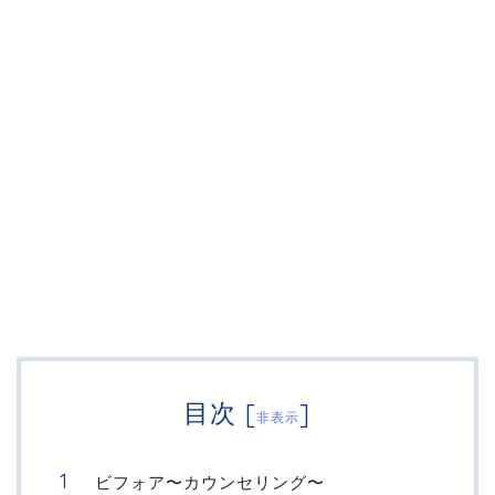
目次
[
]
非表示
ビフォア〜カウンセリング〜