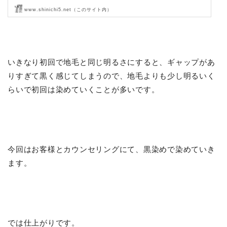
www.shinichi5.net（このサイト内）
Liss 恵比寿【フリーランス美容師のみの美容室】代表 渡辺真一 地毛
に戻す美容師 コンプレックス・お悩み相談
いきなり初回で地毛と同じ明るさにすると、ギャップがあ
りすぎて黒く感じてしまうので、地毛よりも少し明るいく
らいで初回は染めていくことが多いです。
今回はお客様とカウンセリングにて、黒染めで染めていき
ます。
では仕上がりです。