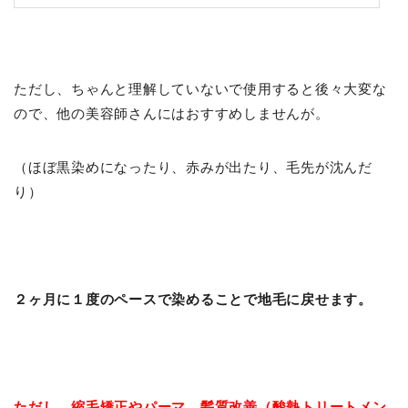
Liss 恵比寿【フリーランス美容師のみの美容室】代表 渡辺真一 地毛
に戻す美容師 コンプレックス・お悩み相談
ただし、ちゃんと理解していないで使用すると後々大変な
ので、他の美容師さんにはおすすめしませんが。
（ほぼ黒染めになったり、赤みが出たり、毛先が沈んだ
り）
２ヶ月に１度のペースで染めることで地毛に戻せます。
ただし、縮毛矯正やパーマ、髪質改善（酸熱トリートメン