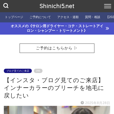
Shinichi5.net
トップページ
ご予約について
アクセス・道順
質問・相談
【20
オススメの《サロン用ドライヤー・コテ・ストレートアイ
ロン・シャンプー・トリートメント》
ご予約はこちらから ▷
ブログ見てのご来店
PR
【インスタ・ブログ見てのご来店】
インナーカラーのブリーチを地毛に
戻したい
2025年8月28日