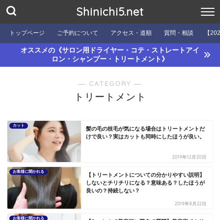
Shinichi5.net
トップページ
ご予約について
アクセス・道順
質問・相談
【20
オススメの《サロン用ドライヤー・コテ・ストレートアイ
ロン・シャンプー・トリートメント》
― CATEGORY ―
トリートメント
カット
髪の毛の枝毛が気になる場合はトリートメントだ
けで良い？実はカットも同時にしたほうが良い。
2019年12月20日
お客様に聞かれる
【トリートメントについての分かりやすい説明】
しないとチリチリになる？意味ある？したほうが
良いの？持続しない？
2019年8月22日
お客様に聞かれる