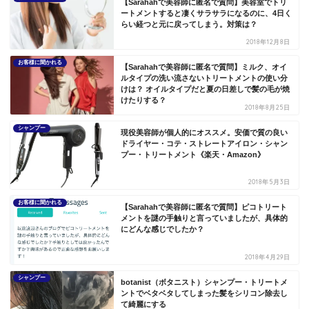
【Sarahahで美容師に匿名で質問】美容室でトリ
ートメントすると凄くサラサラになるのに、4日く
らい経つと元に戻ってしまう。対策は？
2018年12月8日
お客様に聞かれる
【Sarahahで美容師に匿名で質問】ミルク、オイ
ルタイプの洗い流さないトリートメントの使い分
けは？ オイルタイプだと夏の日差しで髪の毛が焼
けたりする？
2018年8月25日
シャンプー
現役美容師が個人的にオススメ。安価で質の良い
ドライヤー・コテ・ストレートアイロン・シャン
プー・トリートメント《楽天・Amazon》
2018年5月3日
お客様に聞かれる
【Sarahahで美容師に匿名で質問】ピコトリート
メントを謎の手触りと言っていましたが、具体的
にどんな感じでしたか？
2018年4月29日
シャンプー
botanist（ボタニスト）シャンプー・トリートメ
ントでベタベタしてしまった髪をシリコン除去し
て綺麗にする