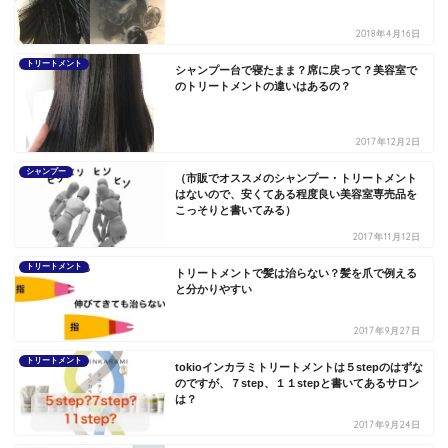
2018年4月16日
トリートメント
シャンプー台で寝たまま？席に戻って？美容室で
のトリートメントの違いはあるの？
2017年12月2日
シャンプー
（市販でオススメのシャンプー・トリートメント
はないので、安くてある程度良い美容室専売品を
こっそりと書いてみる）
2017年11月12日
トリートメント
トリートメントで髪は治らない？髪を爪で例える
と分かりやすい
2017年9月27日
トリートメント
tokioインカラミトリートメントは５stepのはずな
のですが、７step、１１stepと書いてあるサロン
は？
2017年9月24日