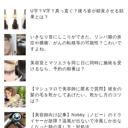
U字？V字？真っ直ぐ？後ろ姿が錯覚させる効
果とは？
いきなり首にしこりができた。リンパ腺の炎
症や腫瘍、がんの転移等の可能性？こわいで
すよね。
美容室とマツエクを同じ日に同時に施術を受
けるなら、予約の順番は？
【マシュマロで美容師に匿名で質問】彼女の
髪の毛を乾かしてあげたい。乾かし方のコツ
は？
【美容師向け記事】Nobby（ノビー）のドラ
イヤーが故障？温風が出ないで冷風しか出な
くなった時の直し方・対処法