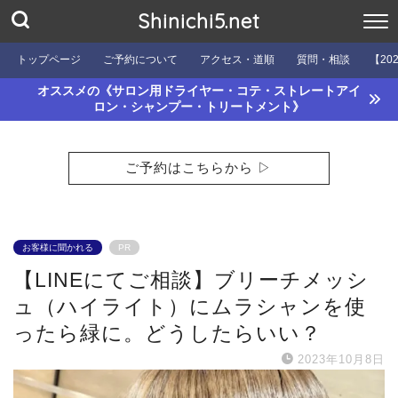
Shinichi5.net
トップページ
ご予約について
アクセス・道順
質問・相談
【20
オススメの《サロン用ドライヤー・コテ・ストレートアイ
ロン・シャンプー・トリートメント》
ご予約はこちらから ▷
お客様に聞かれる
PR
【LINEにてご相談】ブリーチメッシ
ュ（ハイライト）にムラシャンを使
ったら緑に。どうしたらいい？
2023年10月8日