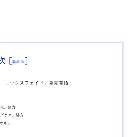
次
[
]
非表示
「エックスフェイド」発売開始
？
徴
色』処方
グケア』処方
アオキシ