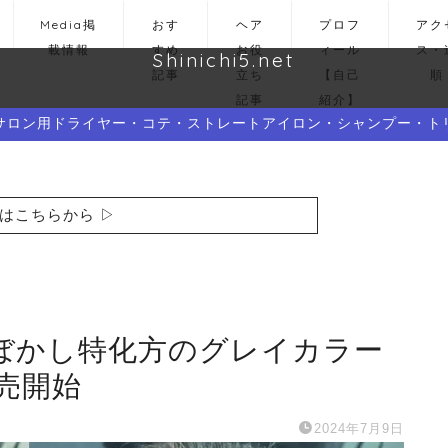
Media掲
おす
ヘア
プロフ
アク
載情報
すめ
お役
ィール
ス・
Shinichi5.net
記事
立ち
【自己
順
記事
紹介】
サロン用ドライヤー・コテ・ストレートアイロン・シャンプー・ト
はこちらから ▷
ぼかし特化方のグレイカラー
売開始
2024年7月9日