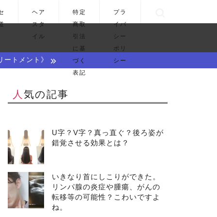
セ
ヘア
特定
プラ
道
スタ
商取
イバ
イル
引法
シー
に基
ポリ
リートメント》
づく
シー
表記
人気の記事
U字？V字？真っ直ぐ？後ろ姿が
錯覚させる効果とは？
いきなり首にしこりができた。
リンパ腺の炎症や腫瘍、がんの
転移等の可能性？こわいですよ
ね。