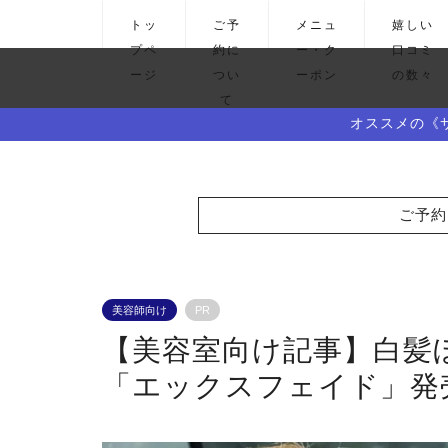
トッ
ご予
メニュ
嬉しい
プペ
約に
ー・ク
口コミ
ージ
つい
ーポン
の数々
て
オススメの《
ご予約
美容師向け
PR
【美容室向け記事】白髪
「エックスフェイド」発