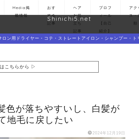
Media掲
おす
ヘア
プロフ
アク
載情報
すめ
お役
ィール
ス・
Shinichi5.net
記事
立ち
【自己
順
記事
紹介】
サロン用ドライヤー・コテ・ストレートアイロン・シャンプー・ト
はこちらから ▷
髪色が落ちやすいし、白髪が
て地毛に戻したい
2024年12月19日