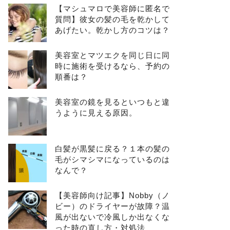
【マシュマロで美容師に匿名で
質問】彼女の髪の毛を乾かして
あげたい。乾かし方のコツは？
美容室とマツエクを同じ日に同
時に施術を受けるなら、予約の
順番は？
美容室の鏡を見るといつもと違
うように見える原因。
白髪が黒髪に戻る？１本の髪の
毛がシマシマになっているのは
なんで？
【美容師向け記事】Nobby（ノ
ビー）のドライヤーが故障？温
風が出ないで冷風しか出なくな
った時の直し方・対処法