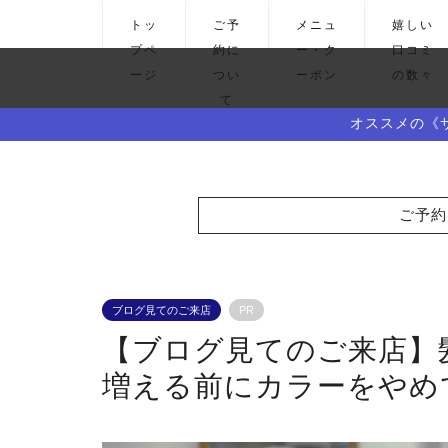
トッ
ご予
メニュ
嬉しい
プペ
約に
ー・ク
口コミ
ージ
つい
ーポン
の数々
て
オススメの《
ご予約
ブログ見てのご来店
PR
【ブログ見てのご来店】
増える前にカラーをやめ