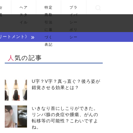
セ
ヘア
特定
プラ
道
スタ
商取
イバ
イル
引法
シー
に基
ポリ
リートメント》
づく
シー
表記
人気の記事
U字？V字？真っ直ぐ？後ろ姿が
錯覚させる効果とは？
いきなり首にしこりができた。
リンパ腺の炎症や腫瘍、がんの
転移等の可能性？こわいですよ
ね。