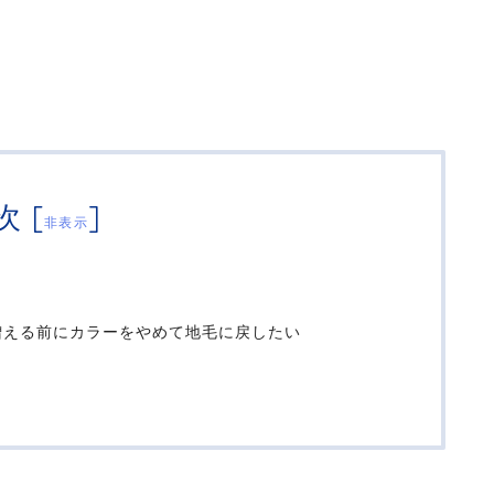
次
[
]
非表示
増える前にカラーをやめて地毛に戻したい