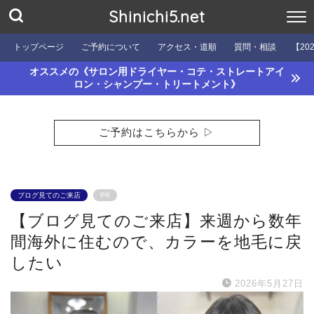
Shinichi5.net
トップページ
ご予約について
アクセス・道順
質問・相談
【20
オススメの《サロン用ドライヤー・コテ・ストレートアイ
ロン・シャンプー・トリートメント》
ご予約はこちらから ▷
ブログ見てのご来店
PR
【ブログ見てのご来店】来週から数年
間海外に住むので、カラーを地毛に戻
したい
2026年5月27日