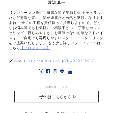
渡辺 真一
【マンツーマン施術】綺麗な髪で笑顔を☆ ナチュラル
だけど素敵な髪に。髪が綺麗だと自然と笑顔になります
よね。 全ての工程を責任持って担当しますので、どん
なお悩み等でもお気軽にご相談下さい。 丁寧なカウン
セリング、親しみやすさ、お世辞のない的確なアドバイ
スを。ご自宅でも再現しやすいスタイル・スタイリング
をご提案いたします。 もう少し詳しいプロフィールは
こちら
【プロフィール】
http://b.hpr.jp/hp/H000371901/
BLOG：
スポンサーリンク
ご予約はこちらから ▷