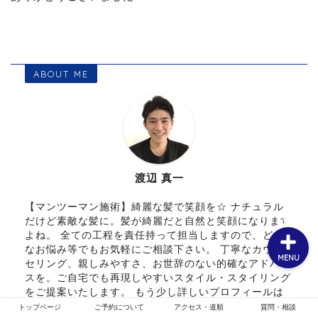
ホーム
ABOUT ME
お客様スタイル
ご予約について
メニュー・クーポン
渡辺 真一
【マンツーマン施術】綺麗な髪で笑顔を☆ ナチュラル
だけど素敵な髪に。髪が綺麗だと自然と笑顔になります
よね。 全ての工程を責任持って担当しますので、どん
なお悩み等でもお気軽にご相談下さい。 丁寧なカウン
MENU
セリング、親しみやすさ、お世辞のない的確なアドバイ
スを。ご自宅でも再現しやすいスタイル・スタイリング
をご提案いたします。 もう少し詳しいプロフィールは
こちら
【プロフィール】
トップページ
ご予約について
アクセス・道順
質問・相談