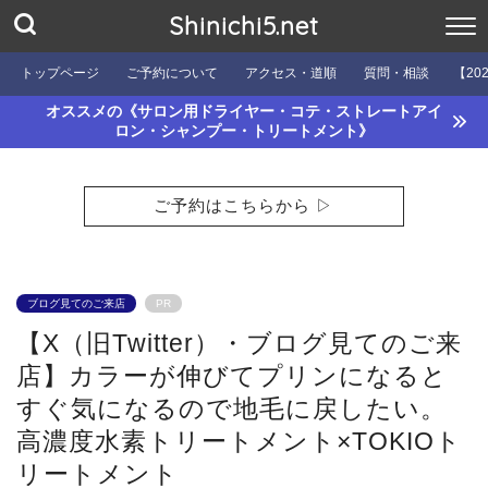
Shinichi5.net
トップページ
ご予約について
アクセス・道順
質問・相談
【20
オススメの《サロン用ドライヤー・コテ・ストレートアイ
ロン・シャンプー・トリートメント》
ご予約はこちらから ▷
ブログ見てのご来店
PR
【X（旧Twitter）・ブログ見てのご来
店】カラーが伸びてプリンになると
すぐ気になるので地毛に戻したい。
高濃度水素トリートメント×TOKIOト
リートメント