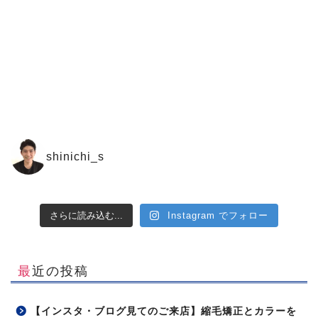
shinichi_s
さらに読み込む...
Instagram でフォロー
最近の投稿
【インスタ・ブログ見てのご来店】縮毛矯正とカラーを