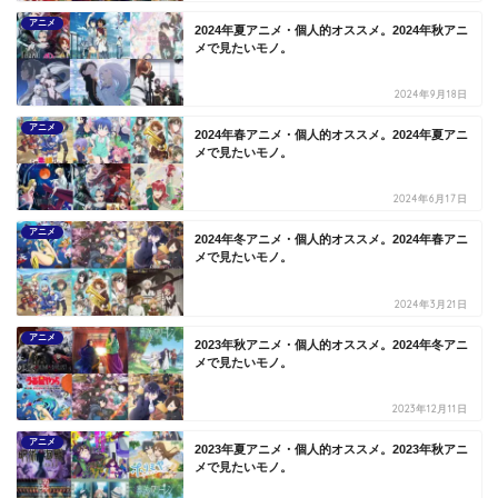
アニメ
2024年夏アニメ・個人的オススメ。2024年秋アニ
メで見たいモノ。
2024年9月18日
アニメ
2024年春アニメ・個人的オススメ。2024年夏アニ
メで見たいモノ。
2024年6月17日
アニメ
2024年冬アニメ・個人的オススメ。2024年春アニ
メで見たいモノ。
2024年3月21日
アニメ
2023年秋アニメ・個人的オススメ。2024年冬アニ
メで見たいモノ。
2023年12月11日
アニメ
2023年夏アニメ・個人的オススメ。2023年秋アニ
メで見たいモノ。