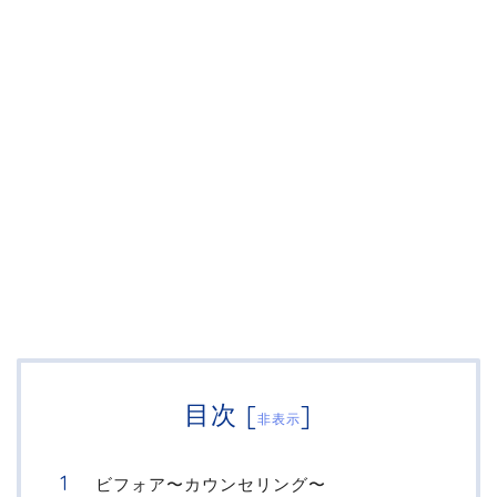
目次
[
]
非表示
ビフォア〜カウンセリング〜