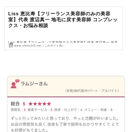
Liss 恵比寿【フリーランス美容師のみの美容
室】代表 渡辺真一 地毛に戻す美容師 コンプレッ
クス・お悩み相談
Liss 恵比寿【フリーランス美容師のみの美容室】代表 渡辺真一 地毛
www.shinichi5.net（このサイト内）
に戻す美容師 コンプレックス・お悩み相談