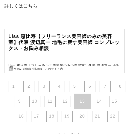
詳しくはこちら
Liss 恵比寿【フリーランス美容師のみの美容
室】代表 渡辺真一 地毛に戻す美容師 コンプレッ
クス・お悩み相談
Liss 恵比寿【フリーランス美容師のみの美容室】代表 渡辺真一 地毛
www.shinichi5.net（このサイト内）
に戻す美容師 コンプレックス・お悩み相談
1
2
3
4
5
6
7
8
9
10
11
12
13
14
15
16
17
18
19
20
21
22