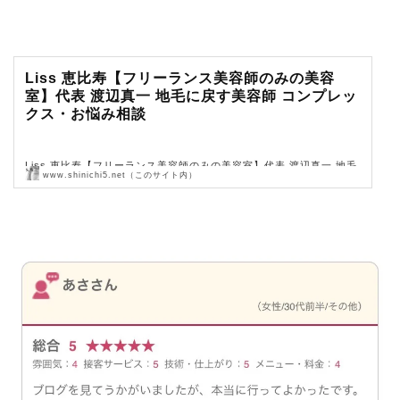
Liss 恵比寿【フリーランス美容師のみの美容
室】代表 渡辺真一 地毛に戻す美容師 コンプレッ
クス・お悩み相談
Liss 恵比寿【フリーランス美容師のみの美容室】代表 渡辺真一 地毛
www.shinichi5.net（このサイト内）
に戻す美容師 コンプレックス・お悩み相談