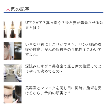
人気の記事
U字？V字？真っ直ぐ？後ろ姿が錯覚させる効
果とは？
いきなり首にしこりができた。リンパ腺の炎
症や腫瘍、がんの転移等の可能性？こわいで
すよね。
深読みしすぎ？美容室で座る席の位置ってど
うやって決めてるの？
美容室とマツエクを同じ日に同時に施術を受
けるなら、予約の順番は？