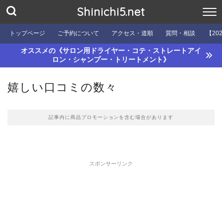
Shinichi5.net
トップページ
ご予約について
アクセス・道順
質問・相談
【20
オススメの《サロン用ドライヤー・コテ・ストレートアイ
ロン・シャンプー・トリートメント》
嬉しい口コミの数々
記事内に商品プロモーションを含む場合があります
スポンサーリンク