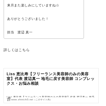
来月また楽しみにしていますね☆
ありがとうございました！
担当 渡辺 真一
詳しくはこちら
Liss 恵比寿【フリーランス美容師のみの美容
室】代表 渡辺真一 地毛に戻す美容師 コンプレッ
クス・お悩み相談
Liss 恵比寿【フリーランス美容師のみの美容室】代表 渡辺真一 地毛
www.shinichi5.net（このサイト内）
に戻す美容師 コンプレックス・お悩み相談