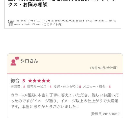
クス・お悩み相談
Liss 恵比寿【フリーランス美容師のみの美容室】代表 渡辺真一 地毛
www.shinichi5.net（このサイト内）
に戻す美容師 コンプレックス・お悩み相談